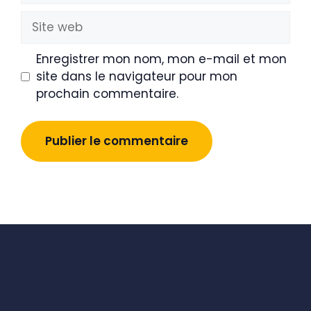
Site
web
Enregistrer mon nom, mon e-mail et mon
site dans le navigateur pour mon
prochain commentaire.