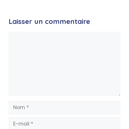
Laisser un commentaire
Commentaire
Nom
E-
mail