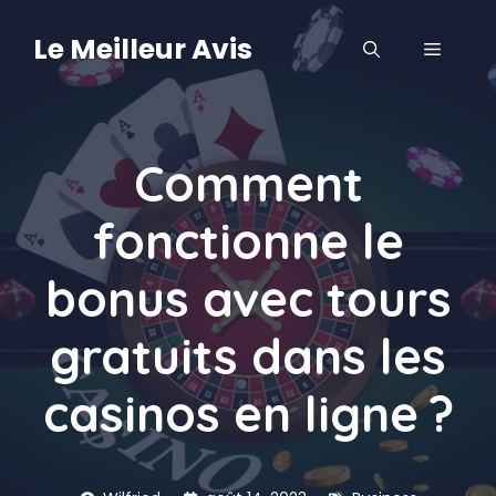
Aller
au
Le Meilleur Avis
MENU
contenu
Comment
fonctionne le
bonus avec tours
gratuits dans les
casinos en ligne ?