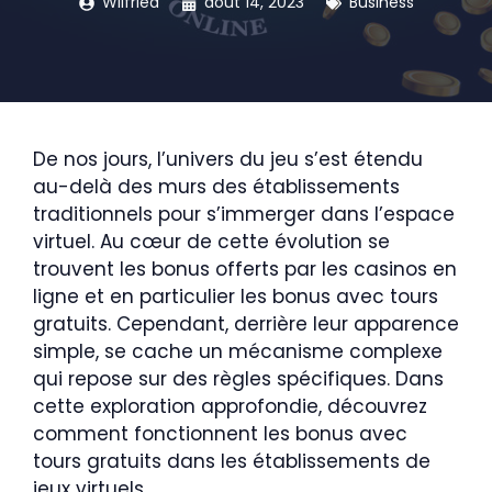
Wilfried
août 14, 2023
Business
De nos jours, l’univers du jeu s’est étendu
au-delà des murs des établissements
traditionnels pour s’immerger dans l’espace
virtuel. Au cœur de cette évolution se
trouvent les bonus offerts par les casinos en
ligne et en particulier les bonus avec tours
gratuits. Cependant, derrière leur apparence
simple, se cache un mécanisme complexe
qui repose sur des règles spécifiques. Dans
cette exploration approfondie, découvrez
comment fonctionnent les bonus avec
tours gratuits dans les établissements de
jeux virtuels.