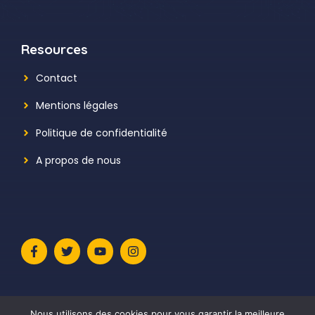
Resources
Contact
Mentions légales
Politique de confidentialité
A propos de nous
Nous utilisons des cookies pour vous garantir la meilleure