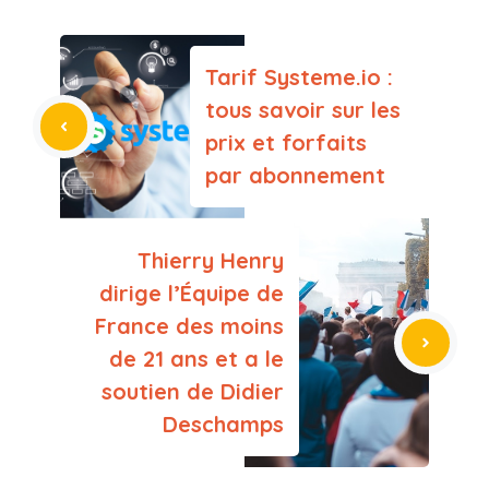
Tarif Systeme.io :
tous savoir sur les
prix et forfaits
par abonnement
Thierry Henry
dirige l’Équipe de
France des moins
de 21 ans et a le
soutien de Didier
Deschamps