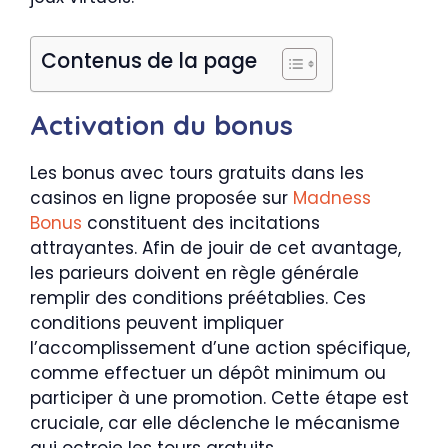
Contenus de la page
Activation du bonus
Les bonus avec tours gratuits dans les
casinos en ligne proposée sur
Madness
Bonus
constituent des incitations
attrayantes. Afin de jouir de cet avantage,
les parieurs doivent en règle générale
remplir des conditions préétablies. Ces
conditions peuvent impliquer
l’accomplissement d’une action spécifique,
comme effectuer un dépôt minimum ou
participer à une promotion. Cette étape est
cruciale, car elle déclenche le mécanisme
qui octroie les tours gratuits.