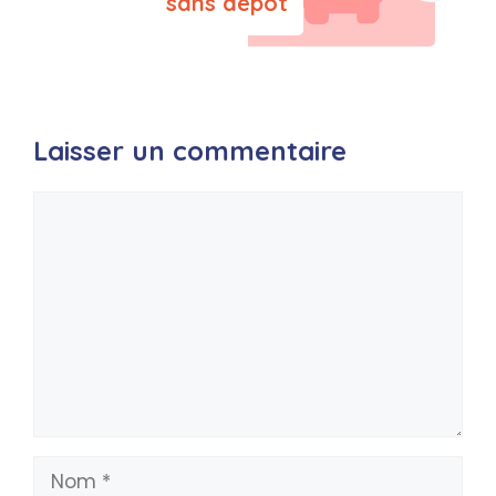
sans dépôt
Laisser un commentaire
Commentaire
Nom