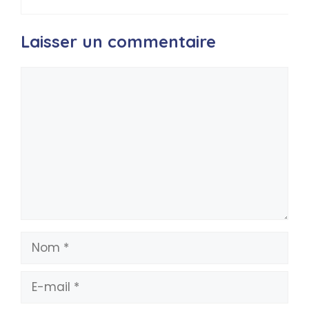
Laisser un commentaire
Commentaire
Nom
E-
mail