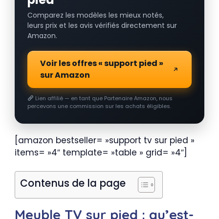
Comparez les modèles les mieux notés,
leurs prix et les avis vérifiés directement sur
Amazon.
Voir les offres « support pied »
sur Amazon
Lien affilié — en tant que Partenaire Amazon, nous
percevons une commission sur les achats éligibles.
[amazon bestseller= »support tv sur pied »
items= »4″ template= »table » grid= »4″]
Contenus de la page
Meuble TV sur pied : qu’est-