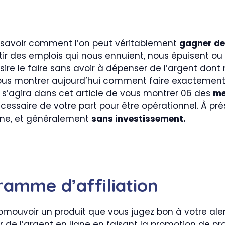
à savoir comment l’on peut véritablement
gagner de 
r des emplois qui nous ennuient, nous épuisent o
re le faire sans avoir à dépenser de l’argent dont
ous montrer aujourd’hui comment faire exactement c
il s’agira dans cet article de vous montrer 06 des
me
cessaire de votre part pour être opérationnel. À pr
gne, et généralement
sans investissement.
ramme d’affiliation
romouvoir un produit que vous jugez bon à votre ale
de l’argent en ligne en faisant la promotion de pro