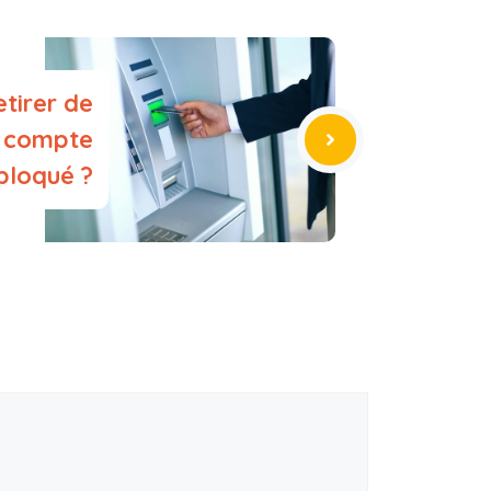
etirer de
n compte
bloqué ?