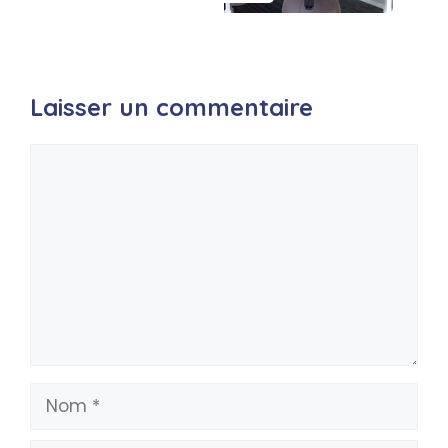
Laisser un commentaire
Commentaire
Nom