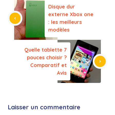
Disque dur
externe Xbox one
: les meilleurs
modèles
Quelle tablette 7
pouces choisir ?
Comparatif et
Avis
Laisser un commentaire