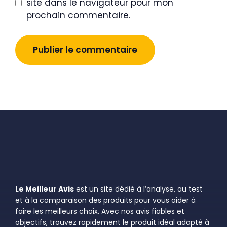
site dans le navigateur pour mon
prochain commentaire.
Le Meilleur Avis
est un site dédié à l’analyse, au test
et à la comparaison des produits pour vous aider à
faire les meilleurs choix. Avec nos avis fiables et
objectifs, trouvez rapidement le produit idéal adapté à