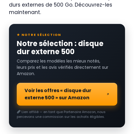
durs externes de 500 Go. Découvrez-les
maintenant.
★ NOTRE SÉLECTION
Notre sélection : disque
dur externe 500
Comparez les modèles les mieux notés,
leurs prix et les avis vérifiés directement sur
Amazon.
Voir les offres « disque dur
externe 500 » sur Amazon
Lien affilié — en tant que Partenaire Amazon, nous
percevons une commission sur les achats éligibles.