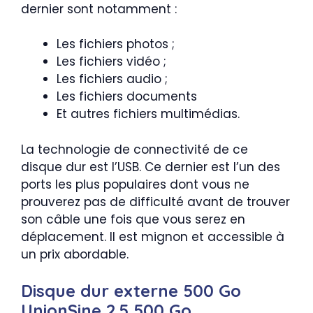
dernier sont notamment :
Les fichiers photos ;
Les fichiers vidéo ;
Les fichiers audio ;
Les fichiers documents
Et autres fichiers multimédias.
La technologie de connectivité de ce
disque dur est l’USB. Ce dernier est l’un des
ports les plus populaires dont vous ne
prouverez pas de difficulté avant de trouver
son câble une fois que vous serez en
déplacement. Il est mignon et accessible à
un prix abordable.
Disque dur externe 500 Go
UnionSine 2.5 500 Go