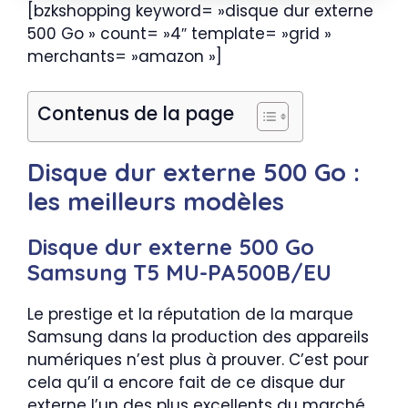
[bzkshopping keyword= »disque dur externe
500 Go » count= »4″ template= »grid »
merchants= »amazon »]
Contenus de la page
Disque dur externe 500 Go :
les meilleurs modèles
Disque dur externe 500 Go
Samsung T5 MU-PA500B/EU
Le prestige et la réputation de la marque
Samsung dans la production des appareils
numériques n’est plus à prouver. C’est pour
cela qu’il a encore fait de ce disque dur
externe l’un des plus excellents du marché.