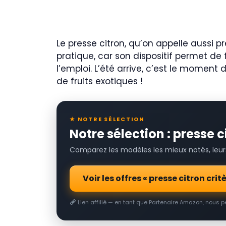
Le presse citron, qu’on appelle aussi pre
pratique, car son dispositif permet de 
l’emploi. L’été arrive, c’est le moment
de fruits exotiques !
★ NOTRE SÉLECTION
Notre sélection : presse c
Comparez les modèles les mieux notés, leurs 
Voir les offres « presse citron cri
Lien affilié — en tant que Partenaire Amazon, nous 