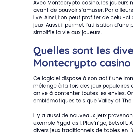
Avec Montecrypto casino, les joueurs ne
avant de pouvoir s’amuser. Par ailleu
live. Ainsi, l’on peut profiter de celui-
jeux. Aussi, il permet l’utilisation d’u
simplifie la vie aux joueurs.
Quelles sont les div
Montecrypto casino
Ce logiciel dispose à son actif une im
mélange à la fois des jeux populaires e
arrive à contenter toutes les envies. 
emblématiques tels que Valley of The 
Il y a aussi de nouveaux jeux proven
exemple Yggdrasil, Play’n’go, Betsoft.
divers jeux traditionnels de tables en l’