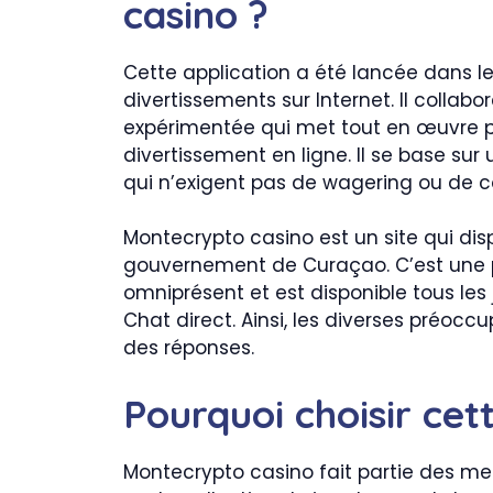
casino ?
Cette application a été lancée dans l
divertissements sur Internet. Il colla
expérimentée qui met tout en œuvre p
divertissement en ligne. Il se base su
qui n’exigent pas de wagering ou de co
Montecrypto casino est un site qui disp
gouvernement de Curaçao. C’est une pl
omniprésent et est disponible tous les
Chat direct. Ainsi, les diverses préocc
des réponses.
Pourquoi choisir cet
Montecrypto casino fait partie des mei