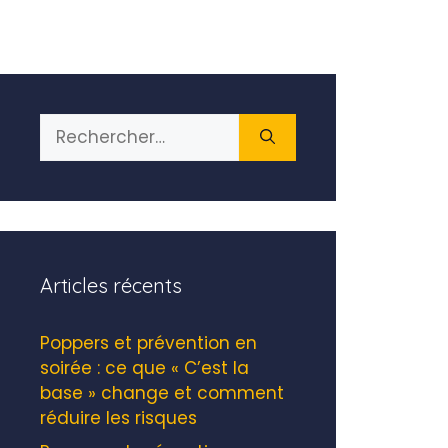
Rechercher :
Articles récents
Poppers et prévention en
soirée : ce que « C’est la
base » change et comment
réduire les risques