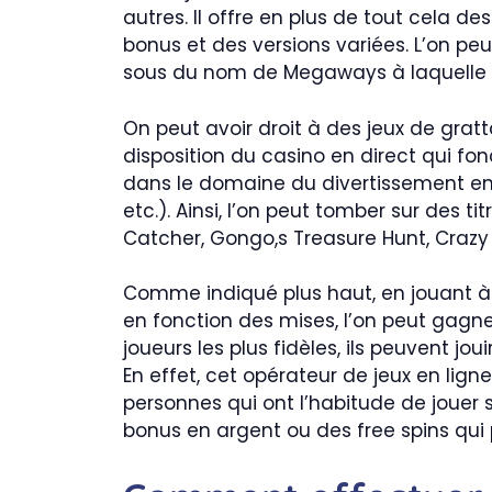
autres. Il offre en plus de tout cela 
bonus et des versions variées. L’on 
sous du nom de Megaways à laquelle l
On peut avoir droit à des jeux de gra
disposition du casino en direct qui fo
dans le domaine du divertissement en 
etc.). Ainsi, l’on peut tomber sur des 
Catcher, Gongo,s Treasure Hunt, Crazy
Comme indiqué plus haut, en jouant à 
en fonction des mises, l’on peut gag
joueurs les plus fidèles, ils peuvent jo
En effet, cet opérateur de jeux en lign
personnes qui ont l’habitude de jouer s
bonus en argent ou des free spins qui 