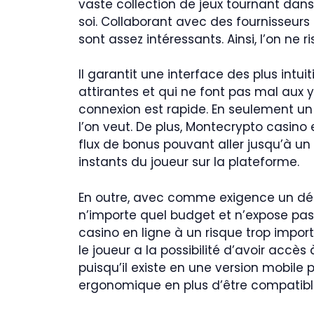
vaste collection de jeux tournant dans 
soi. Collaborant avec des fournisseurs 
sont assez intéressants. Ainsi, l’on ne 
Il garantit une interface des plus intu
attirantes et qui ne font pas mal aux
connexion est rapide. En seulement un cl
l’on veut. De plus, Montecrypto casino 
flux de bonus pouvant aller jusqu’à u
instants du joueur sur la plateforme.
En outre, avec comme exigence un dépô
n’importe quel budget et n’expose pas
casino en ligne à un risque trop import
le joueur a la possibilité d’avoir accès 
puisqu’il existe en une version mobile
ergonomique en plus d’être compatibl