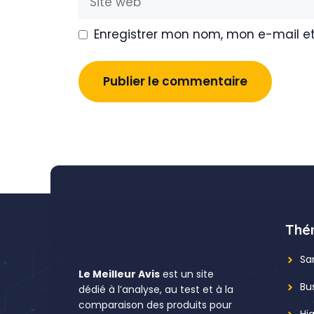
web
Enregistrer mon nom, mon e-mail e
Thé
Sa
Le Meilleur Avis
est un site
Bu
dédié à l’analyse, au test et à la
comparaison des produits pour