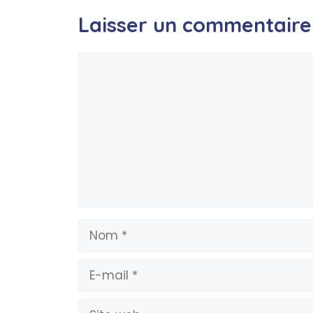
Laisser un commentaire
Commentaire
Nom
E-
mail
Site