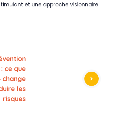
stimulant et une approche visionnaire
évention
 : ce que
 » change
uire les
risques