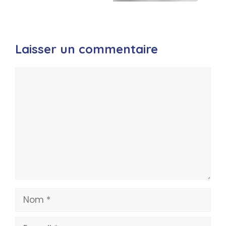
Laisser un commentaire
Commentaire
Nom
E-