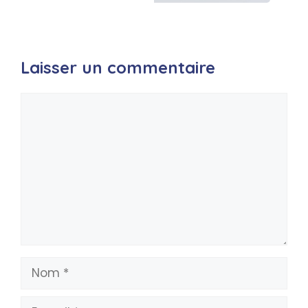
Laisser un commentaire
Commentaire
Nom
E-