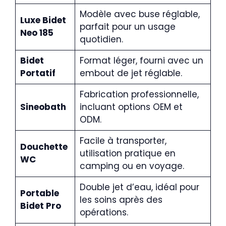
Modèle avec buse réglable,
Luxe Bidet
parfait pour un usage
Neo 185
quotidien.
Bidet
Format léger, fourni avec un
Portatif
embout de jet réglable.
Fabrication professionnelle,
Sineobath
incluant options OEM et
ODM.
Facile à transporter,
Douchette
utilisation pratique en
WC
camping ou en voyage.
Double jet d’eau, idéal pour
Portable
les soins après des
Bidet Pro
opérations.