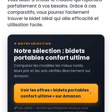
parfaitement à vos besoins. Grâce à ces
comparatifs, vous pourrez facilement
trouver le bidet idéal qui allie efficacité et
utilisation facile.
★ NOTRE SÉLECTION
Notre sélection : bidets
portables confort ultime
Comparez les modèles les mieux notés,
leurs prix et les avis vérifiés directement sur
Amazon.
Voir les offres « bidets portables
confort ultime » sur Amazon
Lien affilié — en tant que Partenaire Amazon, nous
percevons une commission sur les achats éligibles.