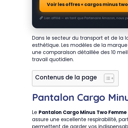
Voir les offres « cargos minus tw
Lien affilié — en tant que Partenaire Amazon, nous 
Dans le secteur du transport et de la lo
esthétique. Les modèles de la marqu
une comparaison détaillée des 10 meill
travail quotidien.
Contenus de la page
Pantalon Cargo Mi
Le
Pantalon Cargo Minus Two Femme
assure une excellente respirabilité, pa
permettent de garder vos indispensab