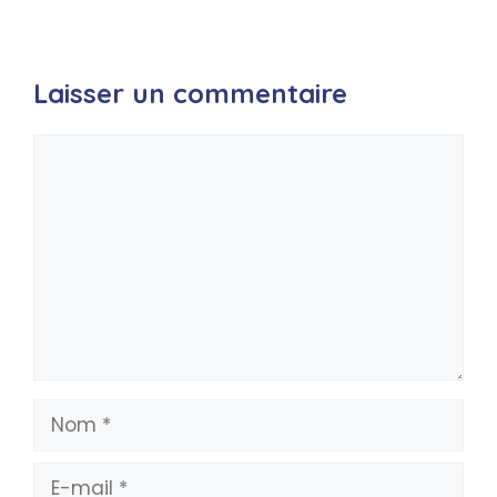
Laisser un commentaire
Commentaire
Nom
E-