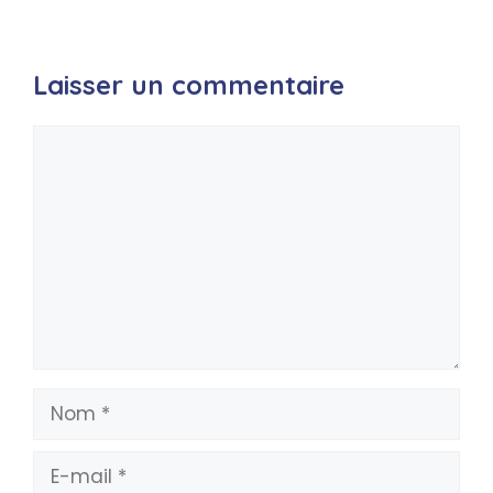
Laisser un commentaire
Commentaire
Nom
E-
mail