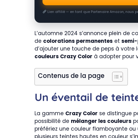
Lien affilié — en tant que Partenaire Amazon, nous 
L’automne 2024 s’annonce plein de c
de
colorations permanentes
et
semi-
d’ajouter une touche de peps à votre l
couleurs Crazy Color
à adopter pour 
Contenus de la page
Un éventail de teint
La gamme
Crazy Color
se distingue pa
possibilité de
mélanger les couleurs
po
préfériez une couleur flamboyante ou un
plusieurs teintes hautes en couleur 