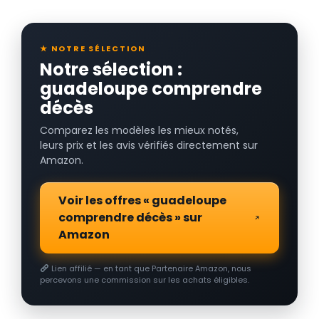
★ NOTRE SÉLECTION
Notre sélection :
guadeloupe comprendre
décès
Comparez les modèles les mieux notés,
leurs prix et les avis vérifiés directement sur
Amazon.
Voir les offres « guadeloupe
comprendre décès » sur
Amazon
Lien affilié — en tant que Partenaire Amazon, nous
percevons une commission sur les achats éligibles.