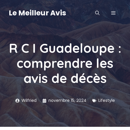
Aller
au
Le Meilleur Avis
MENU
contenu
R C I Guadeloupe :
comprendre les
avis de décès
Wilfried
novembre 15, 2024
Lifestyle