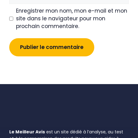
web
Enregistrer mon nom, mon e-mail et mon
site dans le navigateur pour mon
prochain commentaire.
Le Meilleur Avis
est un site dédié à l’analyse, au test